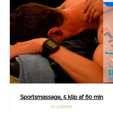
Sportsmassage, 5 klip af 60 min
Den
Den
kr.
2.925,00