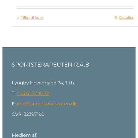
oprindelige
aktuelle
pris
pris
Tilføj til kurv
Detaljer
var:
er:
kr. 3.250,00.
kr. 2.925,00.
SPORTSTERAPEUTEN R.A.B.
Lyngby Hovedgade 74, 1. th.
T:
+45 61 77 15 72
E:
info@sportsterapeuten.dk
CVR: 32397190
Medlem af: