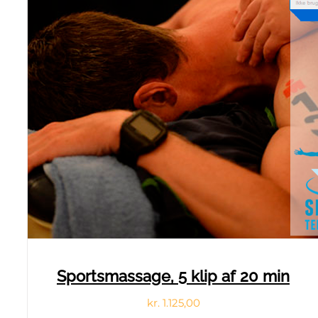
Sportsmassage, 5 klip af 20 min
Den
Den
kr.
1.125,00