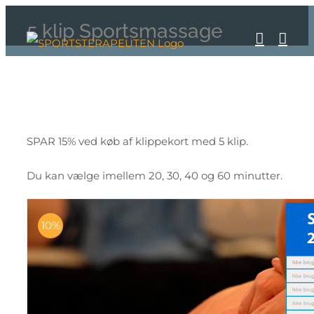
Skip
5 klip Sportsmassage
to
content
SPAR 15% ved køb af klippekort med 5 klip.
Du kan vælge imellem 20, 30, 40 og 60 minutter.
10%