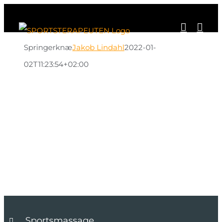
Skip
to
content
Springerknæ
Jakob Lindahl
2022-01-
02T11:23:54+02:00
Behandling
Springerknæ
Sportsmassage