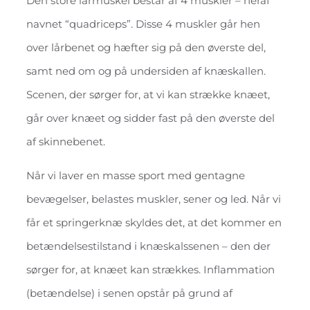
Den store lårmuskel består af 4 muskler – heraf
navnet “quadriceps”. Disse 4 muskler går hen
over lårbenet og hæfter sig på den øverste del,
samt ned om og på undersiden af knæskallen.
Scenen, der sørger for, at vi kan strække knæet,
går over knæet og sidder fast på den øverste del
af skinnebenet.
Når vi laver en masse sport med gentagne
bevægelser, belastes muskler, sener og led. Når vi
får et springerknæ skyldes det, at det kommer en
betændelsestilstand i knæskalssenen – den der
sørger for, at knæet kan strækkes. Inflammation
(betændelse) i senen opstår på grund af